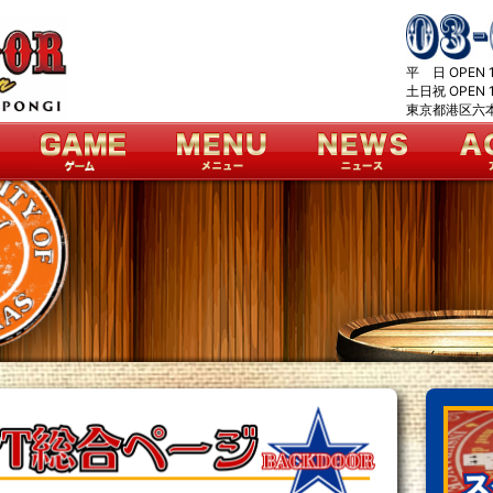
平 日 OPEN 1
土日祝 OPEN 1
東京都港区六本木