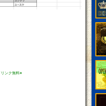
ドリンク無料※