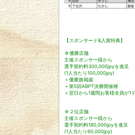
【スポンサード&入賞特典】
☆優勝店舗
主催スポンサー様から
選手契約料300,000jpyを進呈
(1人当たり100,000jpy)
＋優勝旗掲揚
＋第5回ABPT決勝開催権
＋翌日から1週間お客様全員が1
☆２位店舗
主催スポンサー様から
選手契約料180,000jpyを進呈
(1人当たり60,000jpy)