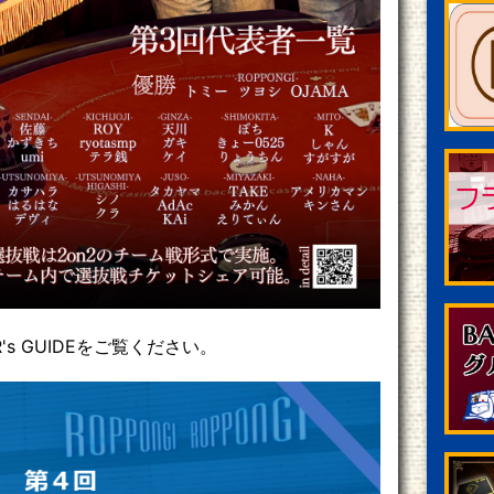
 GUIDEをご覧ください。