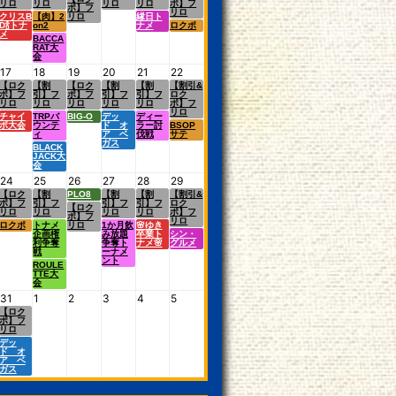
リロ
リロ
リロ
リロ
ポ】フ
ポ】フ
リロ
クリスB
【肉】2
リロ
縁日ト
D🍾トナ
on2
ナメ
ロクポ
メ
BACCA
RAT大
会
17
18
19
20
21
22
【ロク
【割
【ロク
【割
【割
【割引&
ポ】フ
引】フ
ポ】フ
引】フ
引】フ
ロク
リロ
リロ
リロ
リロ
リロ
ポ】フ
リロ
チャイ
TRPバ
BIG-O
デッ
ディー
ポ大会
ウンテ
ド オ
ラー討
BSOP
ィ
ア ベ
伐戦
サテ
ガス
BLACK
JACK大
会
24
25
26
27
28
29
【ロク
【割
PLO8
【割
【割
【割引&
ポ】フ
引】フ
引】フ
引】フ
ロク
【ロク
リロ
リロ
リロ
リロ
ポ】フ
ポ】フ
リロ
ロクポ
トナメ
リロ
1か月飲
🌸ゆき
企画権
み放題
卒業ト
シン・
利争奪
争奪ト
ナメ🌸
グルメ
戦
ーナメ
ント
ROULE
TTE大
会
31
1
2
3
4
5
【ロク
ポ】フ
リロ
デッ
ド オ
ア ベ
ガス