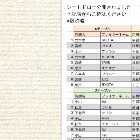
シートドロー公開されました！
下記表からご確認ください！
※敬称略