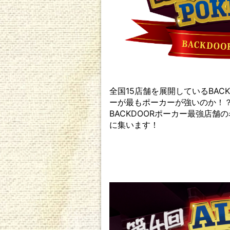
全国15店舗を展開しているBAC
ーが最もポーカーが強いのか！
BACKDOORポーカー最強店
に集います！