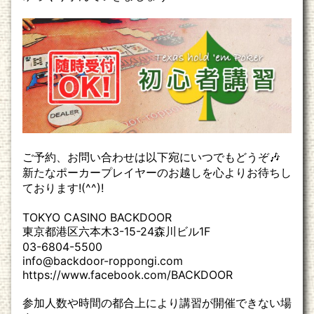
ご予約、お問い合わせは以下宛にいつでもどうぞ🎶
新たなポーカープレイヤーのお越しを心よりお待ちし
ております!(^^)!
TOKYO CASINO BACKDOOR
東京都港区六本木3-15-24森川ビル1F
03-6804-5500
info@backdoor-roppongi.com
https://www.facebook.com/BACKDOOR
参加人数や時間の都合上により講習が開催できない場