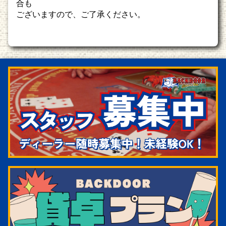
合も
ございますので、ご了承ください。