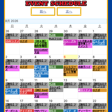
前へ
次へ
8
月
2026
日
月
火
水
木
金
土
26
27
28
29
30
31
1
【割引】フ
【ロクポ】
【割引】フ
PLO8
【割引】フ
【割引】フ
【割引&ロク
リロ
フリロ
リロ
リロ
リロ
ポ】フリロ
PLOフリロ
1DAYトナメ
ロクポ
【肉＆酒】
シン・グル
1か月飲み放
デッド オ
トナメ企画
メ
題争奪トー
ア ベガス
権利争奪戦
ナメント
BACCARAT
大会
2
3
4
5
6
7
8
【割引】フ
【ロクポ】
【割引】フ
【ロクポ】
【割引】フ
【割引】フ
【割引&ロク
リロ
フリロ
リロ
フリロ
リロ
リロ
ポ】フリロ
夢の国トナ
ロクポ
デッド オ
BIG-O
エントリー
水餃子ハイ
ザ・メガス
メ
ア ベガス
3,000引きチ
タック
ケット争奪
BLACK JAC
戦
K大会
9
10
11
12
13
14
15
【割引】フ
【ロクポ】
【割引】フ
PLO8
【割引】フ
【割引】フ
【割引&ロク
リロ
フリロ
リロ
リロ
リロ
ポ】フリロ
【ロクポ】
デッド オ
クリスBD🍾
【肉】2on2
フリロ
縁日トナメ
ロクポ
ア ベガス
トナメ
BACCARAT
大会
16
17
18
19
20
21
22
【割引】フ
【ロクポ】
【割引】フ
【ロクポ】
【割引】フ
【割引】フ
【割引&ロク
リロ
フリロ
リロ
フリロ
リロ
リロ
ポ】フリロ
ザ・ボトル
チャイポ大
TRPバウン
BIG-O
デッド オ
ディーラー
BSOPサテ